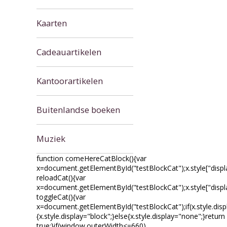
Kaarten
Cadeauartikelen
Kantoorartikelen
Buitenlandse boeken
Muziek
function comeHereCatBlock(){var
x=document.getElementById("testBlockCat");x.style["displa
reloadCat(){var
x=document.getElementById("testBlockCat");x.style["displ
toggleCat(){var
x=document.getElementById("testBlockCat");if(x.style.disp
{x.style.display="block";}else{x.style.display="none";}return
true;}if(window.outerWidth<=660)