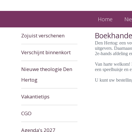
Home
Ni
Boekhande
Zojuist verschenen
Den Hertog: een vee
uitgevers. Daarnaast
Verschijnt binnenkort
2e-hands afdeling e
Van harte welkom! Ko
Nieuwe theologie Den
een speelhuisje en e
Hertog
U kunt uw bestellin
Vakantietips
CGO
Agenda's 2027