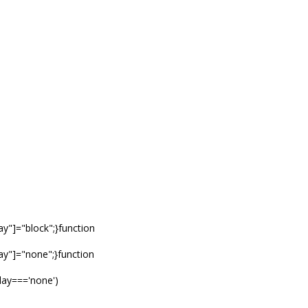
y"]="block";}function
ay"]="none";}function
lay==='none')