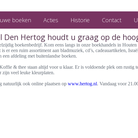
euwe boeken
Acties
Historie
Contact
U
l Den Hertog houdt u graag op de hoo
lzijdig boekenbedrijf. Kom eens langs in onze boekhandels in Houten
 is er een ruim assortiment aan bladmuziek, cd’s, cadeauartikelen, Isra
n een afdeling met buitenlandse boeken.
ffie & thee staan altijd voor u klaar. Er is voldoende plek om rustig t
r zijn veel leuke kleurplaten.
g natuurlijk ook online plaatsen op
www.hertog.nl
. Vandaag voor 21.00